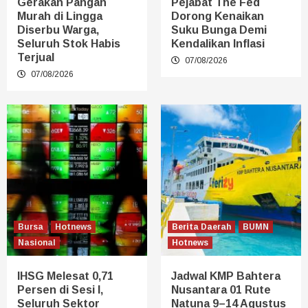
Gerakan Pangan
Pejabat The Fed
Murah di Lingga
Dorong Kenaikan
Diserbu Warga,
Suku Bunga Demi
Seluruh Stok Habis
Kendalikan Inflasi
Terjual
07/08/2026
07/08/2026
Bursa
Hotnews
Berita Daerah
BUMN
Nasional
Hotnews
IHSG Melesat 0,71
Jadwal KMP Bahtera
Persen di Sesi I,
Nusantara 01 Rute
Seluruh Sektor
Natuna 9–14 Agustus