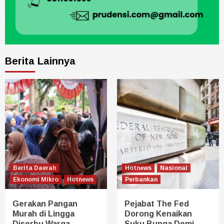
Berita Lainnya
Berita Daerah
Hotnews
Nasional
Ekonomi Mikro
Hotnews
Perbankan
Gerakan Pangan
Pejabat The Fed
Murah di Lingga
Dorong Kenaikan
Diserbu Warga,
Suku Bunga Demi