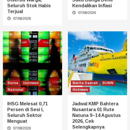
Seluruh Stok Habis
Kendalikan Inflasi
Terjual
07/08/2026
07/08/2026
Bursa
Hotnews
Berita Daerah
BUMN
Nasional
Hotnews
IHSG Melesat 0,71
Jadwal KMP Bahtera
Persen di Sesi I,
Nusantara 01 Rute
Seluruh Sektor
Natuna 9–14 Agustus
Menguat
2026, Cek
Selengkapnya
07/08/2026