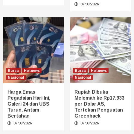
07/08/2026
Bursa
Hotnews
Bursa
Hotnews
Nasional
Nasional
Harga Emas
Rupiah Dibuka
Pegadaian Hari Ini,
Melemah ke Rp17.933
Galeri 24 dan UBS
per Dolar AS,
Turun, Antam
Tertekan Penguatan
Bertahan
Greenback
07/08/2026
07/08/2026