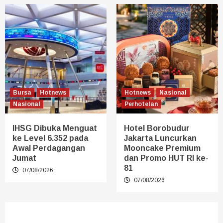
Bursa
Hotnews
Hotnews
Nasional
Nasional
Perhotelan
IHSG Dibuka Menguat
Hotel Borobudur
ke Level 6.352 pada
Jakarta Luncurkan
Awal Perdagangan
Mooncake Premium
Jumat
dan Promo HUT RI ke-
81
07/08/2026
07/08/2026