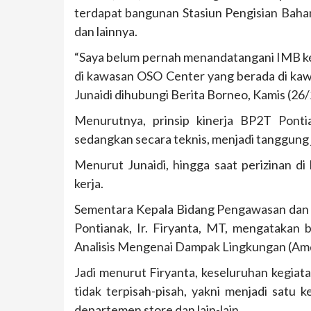
terdapat bangunan Stasiun Pengisian Baha
dan lainnya.
“Saya belum pernah menandatangani IMB ke
di kawasan OSO Center yang berada di kawas
Junaidi dihubungi Berita Borneo, Kamis (26/
Menurutnya, prinsip kinerja BP2T Pontia
sedangkan secara teknis, menjadi tanggung 
Menurut Junaidi, hingga saat perizinan d
kerja.
Sementara Kepala Bidang Pengawasan dan
Pontianak, Ir. Firyanta, MT, mengataka
Analisis Mengenai Dampak Lingkungan (Amd
Jadi menurut Firyanta, keseluruhan kegia
tidak terpisah-pisah, yakni menjadi satu
departemen store dan lain-lain.