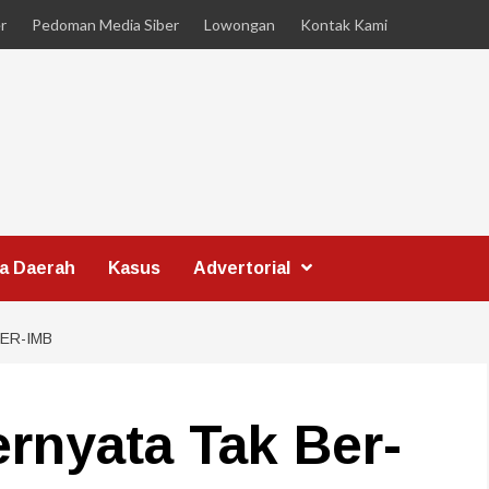
r
Pedoman Media Siber
Lowongan
Kontak Kami
ta Daerah
Kasus
Advertorial
ER-IMB
rnyata Tak Ber-