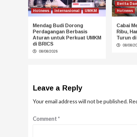
Berita Da
Hotnews
Internasional
UMKM
Hotnews
Mendag Budi Dorong
Cabai M
Perdagangan Berbasis
Ribu, Ha
Aturan untuk Perkuat UMKM
Turun di
di BRICS
08/08/2
08/08/2026
Leave a Reply
Your email address will not be published.
Req
Comment
*