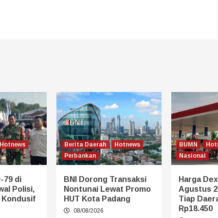
Hotnews
Berita Daerah
Hotnews
BUMN
Hot
Perbankan
Nasional
-79 di
BNI Dorong Transaksi
Harga Dexl
al Polisi,
Nontunai Lewat Promo
Agustus 2
p Kondusif
HUT Kota Padang
Tiap Daera
Rp18.450
08/08/2026