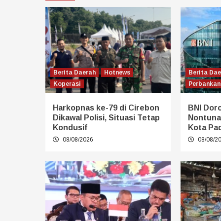
Berita Daerah
Hotnews
Berita Da
Koperasi
Perbankan
Harkopnas ke-79 di Cirebon
BNI Dor
Dikawal Polisi, Situasi Tetap
Nontuna
Kondusif
Kota Pa
08/08/2026
08/08/2