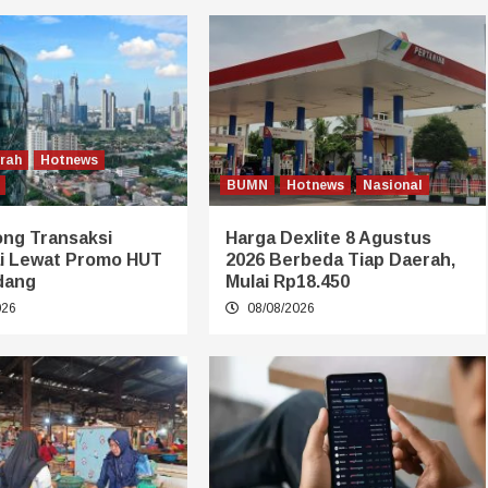
erah
Hotnews
BUMN
Hotnews
Nasional
ong Transaksi
Harga Dexlite 8 Agustus
i Lewat Promo HUT
2026 Berbeda Tiap Daerah,
dang
Mulai Rp18.450
026
08/08/2026