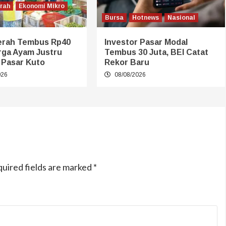
erah
Ekonomi Mikro
Bursa
Hotnews
Nasional
erah Tembus Rp40
Investor Pasar Modal
rga Ayam Justru
Tembus 30 Juta, BEI Catat
 Pasar Kuto
Rekor Baru
026
08/08/2026
uired fields are marked
*