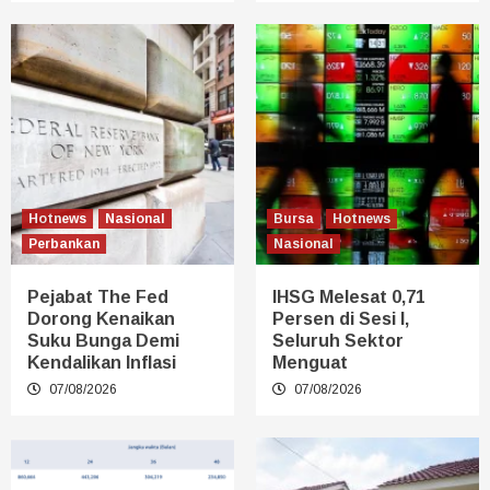
Hotnews
Nasional
Bursa
Hotnews
Perbankan
Nasional
Pejabat The Fed
IHSG Melesat 0,71
Dorong Kenaikan
Persen di Sesi I,
Suku Bunga Demi
Seluruh Sektor
Kendalikan Inflasi
Menguat
07/08/2026
07/08/2026