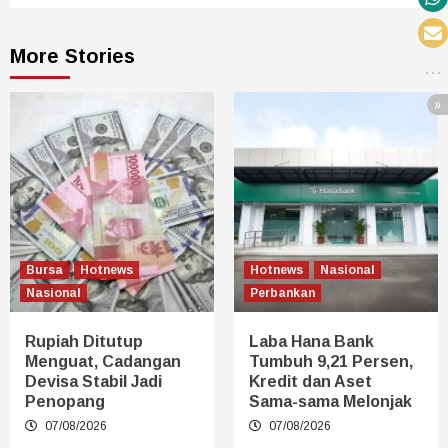
More Stories
Bursa
Hotnews
Hotnews
Nasional
Nasional
Perbankan
Rupiah Ditutup
Laba Hana Bank
Menguat, Cadangan
Tumbuh 9,21 Persen,
Devisa Stabil Jadi
Kredit dan Aset
Penopang
Sama-sama Melonjak
07/08/2026
07/08/2026