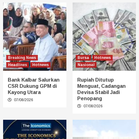
Breaking News
Bursa
Hotnews
Headlines
Hotnews
Nasional
Bank Kalbar Salurkan
Rupiah Ditutup
CSR Dukung GPM di
Menguat, Cadangan
Kayong Utara
Devisa Stabil Jadi
Penopang
07/08/2026
07/08/2026