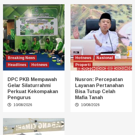
Breaking News
Hotnews
Nasional
Headlines
Hotnews
Properti
DPC PKB Mempawah
Nusron: Percepatan
Gelar Silaturrahmi
Layanan Pertanahan
Perkuat Kekompakan
Bisa Tutup Celah
Pengurus
Mafia Tanah
10/08/2026
10/08/2026