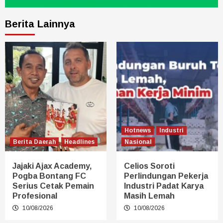
Berita Lainnya
Hotnews
Industri
Berita Daerah
Headlines
Nasional
Jajaki Ajax Academy,
Celios Soroti
Pogba Bontang FC
Perlindungan Pekerja
Serius Cetak Pemain
Industri Padat Karya
Profesional
Masih Lemah
10/08/2026
10/08/2026