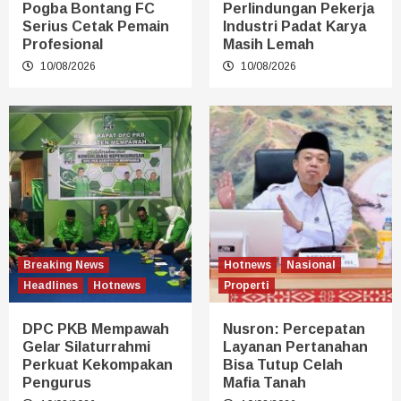
Pogba Bontang FC
Perlindungan Pekerja
Serius Cetak Pemain
Industri Padat Karya
Profesional
Masih Lemah
10/08/2026
10/08/2026
Breaking News
Hotnews
Nasional
Headlines
Hotnews
Properti
DPC PKB Mempawah
Nusron: Percepatan
Gelar Silaturrahmi
Layanan Pertanahan
Perkuat Kekompakan
Bisa Tutup Celah
Pengurus
Mafia Tanah