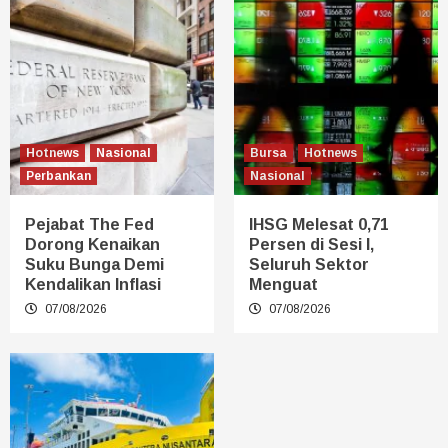
Hotnews
Nasional
Bursa
Hotnews
Perbankan
Nasional
Pejabat The Fed
IHSG Melesat 0,71
Dorong Kenaikan
Persen di Sesi I,
Suku Bunga Demi
Seluruh Sektor
Kendalikan Inflasi
Menguat
07/08/2026
07/08/2026