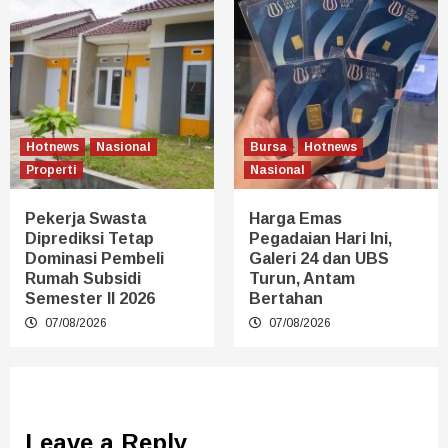
Hotnews
Nasional
Bursa
Hotnews
Properti
Nasional
Pekerja Swasta
Harga Emas
Diprediksi Tetap
Pegadaian Hari Ini,
Dominasi Pembeli
Galeri 24 dan UBS
Rumah Subsidi
Turun, Antam
Semester II 2026
Bertahan
07/08/2026
07/08/2026
Leave a Reply