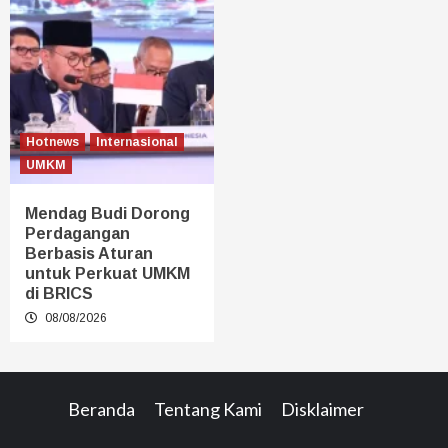
Hotnews
Internasional
UMKM
Mendag Budi Dorong
Perdagangan
Berbasis Aturan
untuk Perkuat UMKM
di BRICS
08/08/2026
Beranda
Tentang Kami
Disklaimer