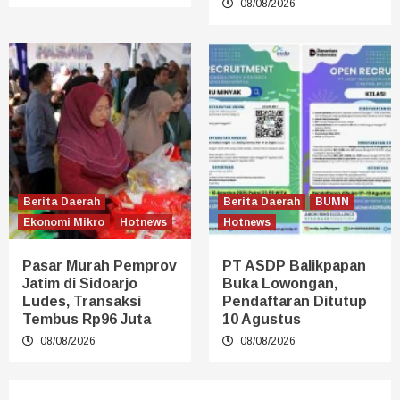
08/08/2026
Berita Daerah
Berita Daerah
BUMN
Ekonomi Mikro
Hotnews
Hotnews
Pasar Murah Pemprov
PT ASDP Balikpapan
Jatim di Sidoarjo
Buka Lowongan,
Ludes, Transaksi
Pendaftaran Ditutup
Tembus Rp96 Juta
10 Agustus
08/08/2026
08/08/2026