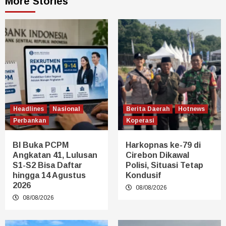
More Stories
Headlines
Nasional
Berita Daerah
Hotnews
Perbankan
Koperasi
BI Buka PCPM
Harkopnas ke-79 di
Angkatan 41, Lulusan
Cirebon Dikawal
S1-S2 Bisa Daftar
Polisi, Situasi Tetap
hingga 14 Agustus
Kondusif
2026
08/08/2026
08/08/2026