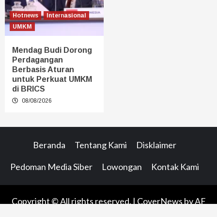
Hotnews
Internasional
UMKM
Mendag Budi Dorong
Perdagangan
Berbasis Aturan
untuk Perkuat UMKM
di BRICS
08/08/2026
Beranda
Tentang Kami
Disklaimer
Pedoman Media Siber
Lowongan
Kontak Kami
Copyright © All rights reserved.
|
CoverNews
by AF
themes.