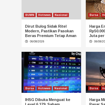
BUMN
Hotnews
Nasional
Bursa
H
Dirut Bulog Sidak Ritel
Harga E
Modern, Pastikan Pasokan
Rp50.00
Beras Premium Tetap Aman
Juta pe
06/08/2026
06/08/2
Bursa
Hotnews
Nasional
Bursa
H
IHSG Dibuka Menguat ke
Harga Mi
Level 6.379, Saham
Pasar S