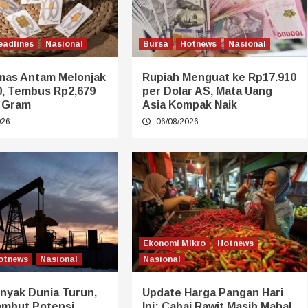
eadlines
Nasional
Bursa
Hotnews
Nasional
mas Antam Melonjak
Rupiah Menguat ke Rp17.910
0, Tembus Rp2,679
per Dolar AS, Mata Uang
r Gram
Asia Kompak Naik
026
06/08/2026
Ekonomi Mikro
Hotnews
otnews
Nasional
Nasional
nyak Dunia Turun,
Update Harga Pangan Hari
ambut Potensi
Ini: Cabai Rawit Masih Mahal,