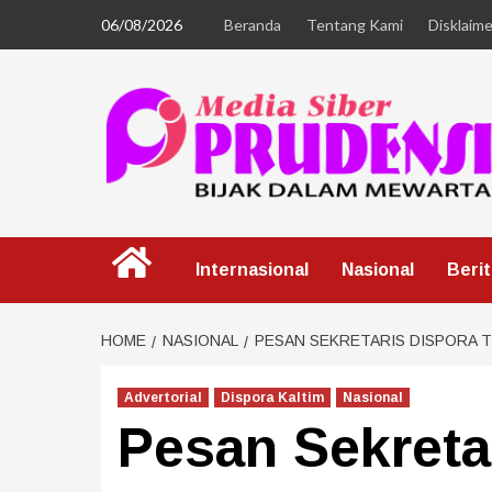
06/08/2026
Beranda
Tentang Kami
Disklaime
Internasional
Nasional
Beri
HOME
NASIONAL
PESAN SEKRETARIS DISPORA 
Advertorial
Dispora Kaltim
Nasional
Pesan Sekreta