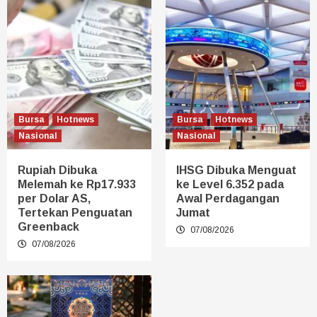
Bursa
Hotnews
Bursa
Hotnews
Nasional
Nasional
Rupiah Dibuka
IHSG Dibuka Menguat
Melemah ke Rp17.933
ke Level 6.352 pada
per Dolar AS,
Awal Perdagangan
Tertekan Penguatan
Jumat
Greenback
07/08/2026
07/08/2026