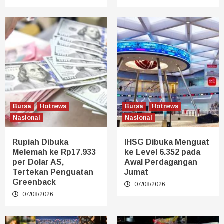
Bursa
Hotnews
Bursa
Hotnews
Nasional
Nasional
Rupiah Dibuka
IHSG Dibuka Menguat
Melemah ke Rp17.933
ke Level 6.352 pada
per Dolar AS,
Awal Perdagangan
Tertekan Penguatan
Jumat
Greenback
07/08/2026
07/08/2026