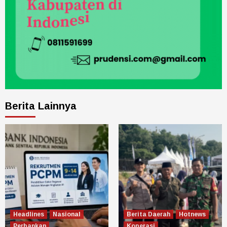
Berita Lainnya
Headlines
Nasional
Berita Daerah
Hotnews
Perbankan
Koperasi