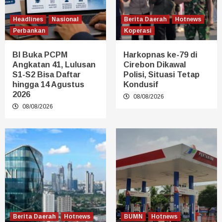
Headlines
Nasional
Berita Daerah
Hotnews
Perbankan
Koperasi
BI Buka PCPM
Harkopnas ke-79 di
Angkatan 41, Lulusan
Cirebon Dikawal
S1-S2 Bisa Daftar
Polisi, Situasi Tetap
hingga 14 Agustus
Kondusif
2026
08/08/2026
08/08/2026
Berita Daerah
Hotnews
BUMN
Hotnews