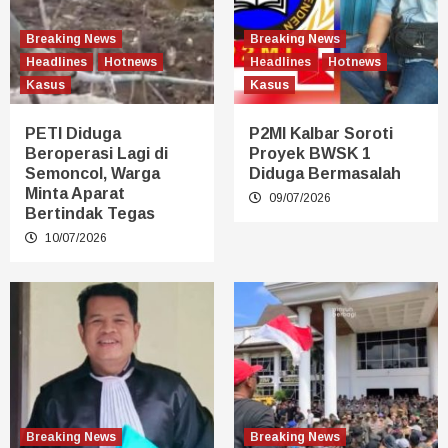
Breaking News
Breaking News
Headlines
Hotnews
Headlines
Hotnews
Kasus
Kasus
PETI Diduga
P2MI Kalbar Soroti
Beroperasi Lagi di
Proyek BWSK 1
Semoncol, Warga
Diduga Bermasalah
Minta Aparat
09/07/2026
Bertindak Tegas
10/07/2026
Breaking News
Breaking News