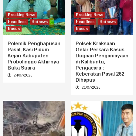
Breaking News
Breaking News
Headlines
Hotnews
Headlines
Hotnews
Kasus
Kasus
Polemik Penghapusan
Polsek Kraksaan
Pasal, Kasi Pidum
Gelar Perkara Kasus
Kejari Kabupaten
Dugaan Penganiayaan
Probolinggo Akhirnya
di Kalibuntu,
Buka Suara
Pengacara :
Keberatan Pasal 262
24/07/2026
Dihapus
21/07/2026