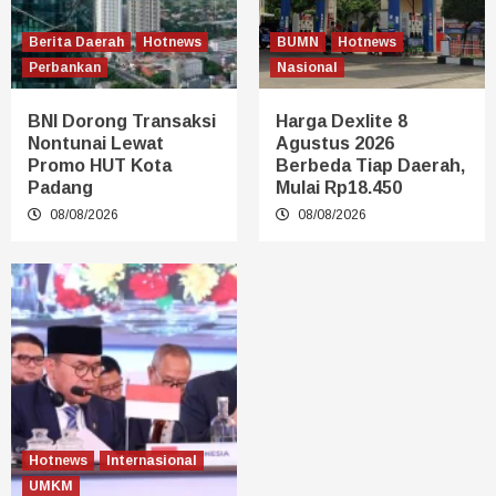
Berita Daerah
Hotnews
BUMN
Hotnews
Perbankan
Nasional
BNI Dorong Transaksi
Harga Dexlite 8
Nontunai Lewat
Agustus 2026
Promo HUT Kota
Berbeda Tiap Daerah,
Padang
Mulai Rp18.450
08/08/2026
08/08/2026
Hotnews
Internasional
UMKM