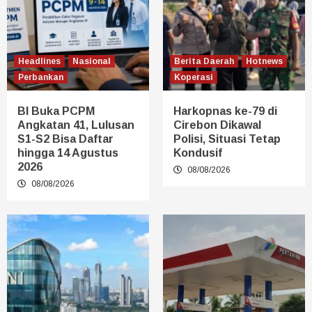
Headlines
Nasional
Berita Daerah
Hotnews
Perbankan
Koperasi
BI Buka PCPM
Harkopnas ke-79 di
Angkatan 41, Lulusan
Cirebon Dikawal
S1-S2 Bisa Daftar
Polisi, Situasi Tetap
hingga 14 Agustus
Kondusif
2026
08/08/2026
08/08/2026