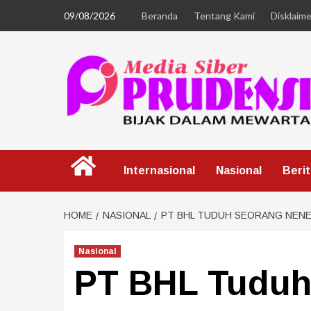
09/08/2026
Beranda
Tentang Kami
Disklaime
Internasional
Nasional
Beri
HOME
NASIONAL
PT BHL TUDUH SEORANG NENE
Nasional
PT BHL Tuduh