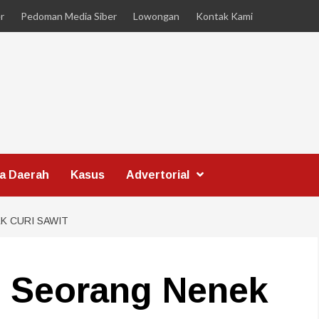
r
Pedoman Media Siber
Lowongan
Kontak Kami
ta Daerah
Kasus
Advertorial
K CURI SAWIT
 Seorang Nenek