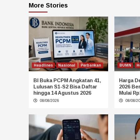
More Stories
Headlines
Nasional
Perbankan
BUMN
H
BI Buka PCPM Angkatan 41,
Harga De
Lulusan S1-S2 Bisa Daftar
2026 Be
hingga 14 Agustus 2026
Mulai Rp
08/08/2026
08/08/2