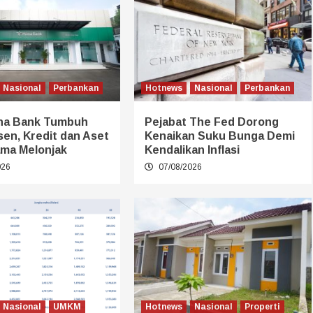
Nasional
Perbankan
Hotnews
Nasional
Perbankan
na Bank Tumbuh
Pejabat The Fed Dorong
sen, Kredit dan Aset
Kenaikan Suku Bunga Demi
ma Melonjak
Kendalikan Inflasi
026
07/08/2026
Nasional
UMKM
Hotnews
Nasional
Properti