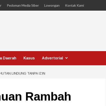
r
Pedoman Media Siber
Lowongan
Kontak Kami
ta Daerah
Kasus
Advertorial
UTAN LINDUNG TANPA IZIN
ahuan Rambah