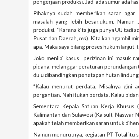
pengerjaan produksi. Jadi ada sumur ada fasi
Pihaknya sudah memberikan saran agar p
masalah yang lebih besar.ukum. Namun 
produksi. “Karena kita juga punya UU tadi 
Pusat dan Daerah,
red
)
. Kita kan ngambil m
apa. Maka saya bilang proses hukum lanjut, t
Joko menilai kasus perizinan ini masuk r
pidana, melanggar peraturan perundangan t
dulu dibandingkan penetapan hutan lindung i
“Kalau menurut perdata. Misalnya gini 
pergantian. Nah itukan perdata. Kalau pida
Sementara Kepala
Satuan Kerja Khusus 
Kalimantan dan Sulawesi (
Kalsul),
Naswar N
apakah telah memberikan saran untuk dihent
Namun menurutnya, kegiatan PT Total itu s