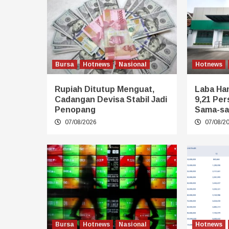
Bursa
Hotnews
Nasional
Hotnews
Rupiah Ditutup Menguat,
Laba Ha
Cadangan Devisa Stabil Jadi
9,21 Per
Penopang
Sama-sa
07/08/2026
07/08/2
Bursa
Hotnews
Nasional
Hotnews