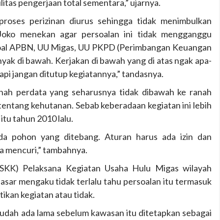
litas pengerjaan total sementara,” ujarnya.
roses perizinan diurus sehingga tidak menimbulkan
Joko menekan agar persoalan ini tidak mengganggu
soal APBN, UU Migas, UU PKPD (
Perimbangan Keuangan
inyak di bawah. Kerjakan di bawah yang di atas ngak apa-
api jangan ditutup kegiatannya,” tandasnya.
anah perdata yang seharusnya tidak dibawah ke ranah
entang kehutanan. Sebab keberadaan kegiatan ini lebih
tu tahun 2010 lalu.
ada pohon yang ditebang. Aturan harus ada izin dan
na mencuri,” tambahnya.
(SKK) Pelaksana Kegiatan Usaha Hulu Migas wilayah
asar
mengaku tidak terlalu tahu persoalan itu termasuk
ikan kegiatan atau tidak.
udah ada lama sebelum kawasan itu ditetapkan sebagai