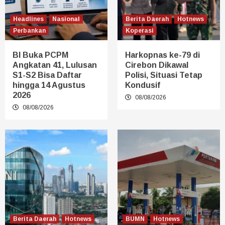
Headlines
Nasional
Berita Daerah
Hotnews
Perbankan
Koperasi
BI Buka PCPM
Harkopnas ke-79 di
Angkatan 41, Lulusan
Cirebon Dikawal
S1-S2 Bisa Daftar
Polisi, Situasi Tetap
hingga 14 Agustus
Kondusif
2026
08/08/2026
08/08/2026
Berita Daerah
Hotnews
BUMN
Hotnews