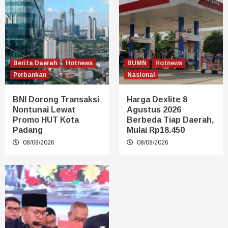
Berita Daerah
Hotnews
BUMN
Hotnews
Perbankan
Nasional
BNI Dorong Transaksi
Harga Dexlite 8
Nontunai Lewat
Agustus 2026
Promo HUT Kota
Berbeda Tiap Daerah,
Padang
Mulai Rp18.450
08/08/2026
08/08/2026