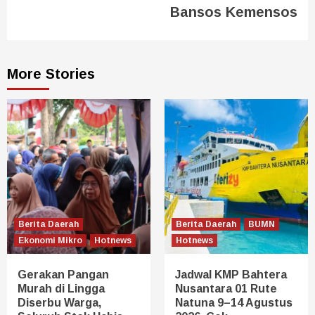
Bansos Kemensos
More Stories
Berita Daerah
Berita Daerah
BUMN
Ekonomi Mikro
Hotnews
Hotnews
Gerakan Pangan
Jadwal KMP Bahtera
Murah di Lingga
Nusantara 01 Rute
Diserbu Warga,
Natuna 9–14 Agustus