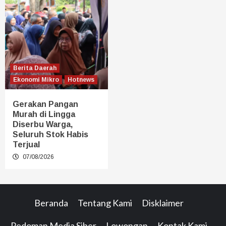
Berita Daerah
Ekonomi Mikro
Hotnews
Gerakan Pangan
Murah di Lingga
Diserbu Warga,
Seluruh Stok Habis
Terjual
07/08/2026
Beranda
Tentang Kami
Disklaimer
Pedoman Media Siber
Lowongan
Kontak Kami