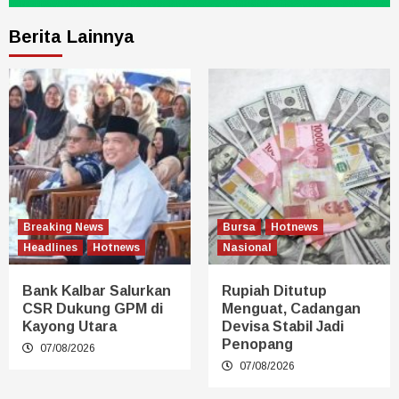
Berita Lainnya
Breaking News
Bursa
Hotnews
Headlines
Hotnews
Nasional
Bank Kalbar Salurkan
Rupiah Ditutup
CSR Dukung GPM di
Menguat, Cadangan
Kayong Utara
Devisa Stabil Jadi
Penopang
07/08/2026
07/08/2026