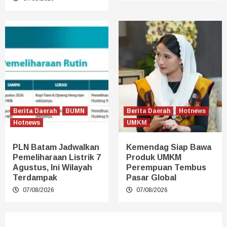
Berita Daerah
BUMN
Berita Daerah
Hotnews
Hotnews
UMKM
PLN Batam Jadwalkan
Kemendag Siap Bawa
Pemeliharaan Listrik 7
Produk UMKM
Agustus, Ini Wilayah
Perempuan Tembus
Terdampak
Pasar Global
07/08/2026
07/08/2026