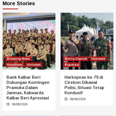
More Stories
Breaking News
Berita Daerah
Hotnews
Headlines
Hotnews
Koperasi
Bank Kalbar Beri
Harkopnas ke-79 di
Dukungan Kontingen
Cirebon Dikawal
Pramuka Dalam
Polisi, Situasi Tetap
Jamnas, Kakwarda
Kondusif
Kalbar Beri Apresiasi
08/08/2026
09/08/2026