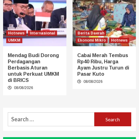
Hotnews
Internasional
Berita Daerah
UMKM
Ekonomi Mikro
Hotnews
Mendag Budi Dorong
Cabai Merah Tembus
Perdagangan
Rp40 Ribu, Harga
Berbasis Aturan
Ayam Justru Turun di
untuk Perkuat UMKM
Pasar Kuto
di BRICS
08/08/2026
08/08/2026