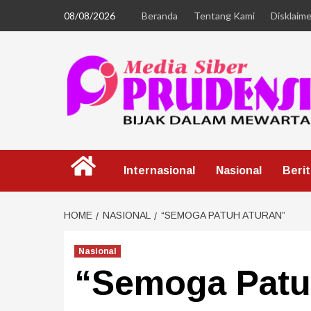
08/08/2026
Beranda
Tentang Kami
Disklaime
Internasional
Nasional
Beri
HOME
NASIONAL
“SEMOGA PATUH ATURAN”
Nasional
“Semoga Patu