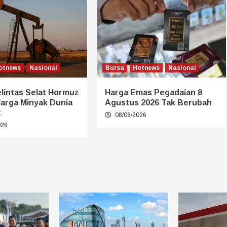
otnews
Nasional
Bursa
Hotnews
Nasional
lintas Selat Hormuz
Harga Emas Pegadaian 8
Harga Minyak Dunia
Agustus 2026 Tak Berubah
t
08/08/2026
026