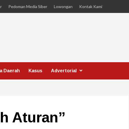
r
Pedoman Media Siber
Lowongan
Kontak Kami
ta Daerah
Kasus
Advertorial
h Aturan”