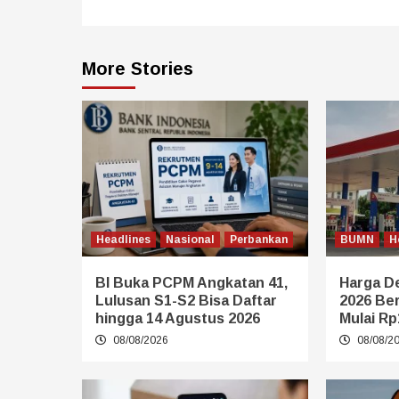
More Stories
Headlines
Nasional
Perbankan
BUMN
H
BI Buka PCPM Angkatan 41,
Harga De
Lulusan S1-S2 Bisa Daftar
2026 Be
hingga 14 Agustus 2026
Mulai Rp
08/08/2026
08/08/2