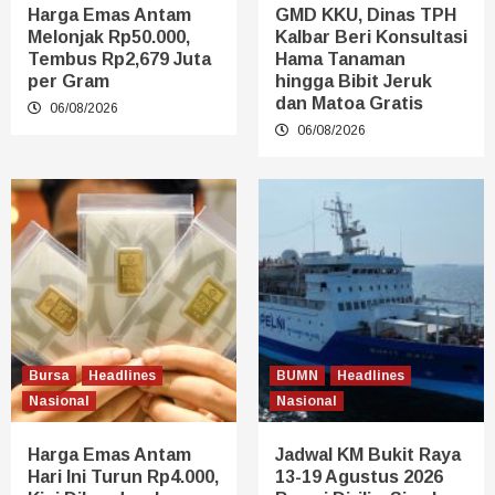
Harga Emas Antam
GMD KKU, Dinas TPH
Melonjak Rp50.000,
Kalbar Beri Konsultasi
Tembus Rp2,679 Juta
Hama Tanaman
per Gram
hingga Bibit Jeruk
dan Matoa Gratis
06/08/2026
06/08/2026
Bursa
Headlines
BUMN
Headlines
Nasional
Nasional
Harga Emas Antam
Jadwal KM Bukit Raya
Hari Ini Turun Rp4.000,
13-19 Agustus 2026