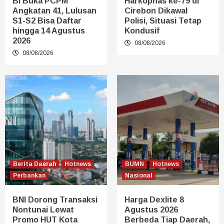
BI Buka PCPM
Harkopnas ke-79 di
Angkatan 41, Lulusan
Cirebon Dikawal
S1-S2 Bisa Daftar
Polisi, Situasi Tetap
hingga 14 Agustus
Kondusif
2026
08/08/2026
08/08/2026
Berita Daerah
Hotnews
BUMN
Hotnews
Perbankan
Nasional
BNI Dorong Transaksi
Harga Dexlite 8
Nontunai Lewat
Agustus 2026
Promo HUT Kota
Berbeda Tiap Daerah,