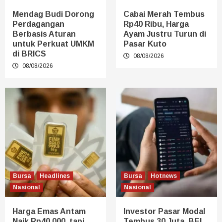
Mendag Budi Dorong
Cabai Merah Tembus
Perdagangan
Rp40 Ribu, Harga
Berbasis Aturan
Ayam Justru Turun di
untuk Perkuat UMKM
Pasar Kuto
di BRICS
08/08/2026
08/08/2026
Bursa
Headlines
Bursa
Hotnews
Nasional
Nasional
Harga Emas Antam
Investor Pasar Modal
Naik Rp40.000, tapi
Tembus 30 Juta, BEI