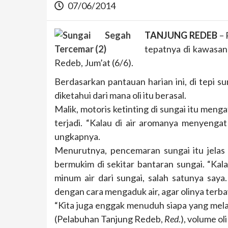
07/06/2014
TANJUNG REDEB
– 
tepatnya di kawasan
Redeb, Jum’at (6/6).
Berdasarkan pantauan harian ini, di tepi 
diketahui dari mana oli itu berasal.
Malik, motoris ketinting di sungai itu menga
terjadi. “Kalau di air aromanya menyengat 
ungkapnya.
Menurutnya, pencemaran sungai itu jelas
bermukim di sekitar bantaran sungai. “Ka
minum air dari sungai, salah satunya saya.
dengan cara mengaduk air, agar olinya terb
“Kita juga enggak menuduh siapa yang mela
(Pelabuhan Tanjung Redeb,
Red
.), volume ol