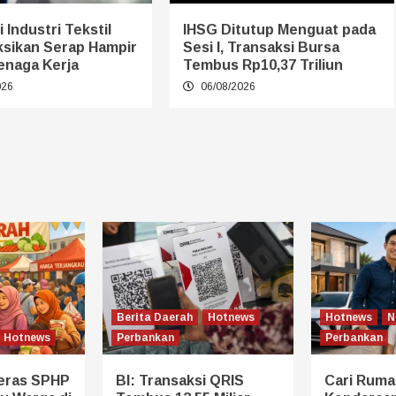
 Industri Tekstil
IHSG Ditutup Menguat pada
ksikan Serap Hampir
Sesi I, Transaksi Bursa
enaga Kerja
Tembus Rp10,37 Triliun
026
06/08/2026
Berita Daerah
Hotnews
Hotnews
N
Hotnews
Perbankan
Perbankan
eras SPHP
BI: Transaksi QRIS
Cari Ruma