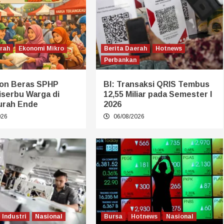
erah
Ekonomi Mikro
Berita Daerah
Hotnews
Perbankan
on Beras SPHP
BI: Transaksi QRIS Tembus
iserbu Warga di
12,55 Miliar pada Semester I
urah Ende
2026
026
06/08/2026
Industri
Nasional
Bursa
Hotnews
Nasional