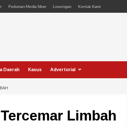
r
Pedoman Media Siber
Lowongan
Kontak Kami
ta Daerah
Kasus
Advertorial
MBAH
 Tercemar Limbah