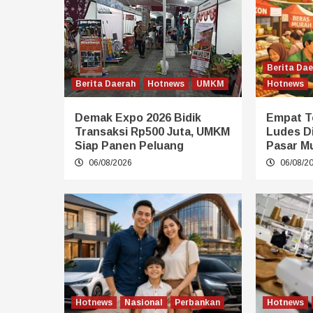
Berita Da
Berita Daerah
Hotnews
UMKM
Hotnews
Demak Expo 2026 Bidik
Empat T
Transaksi Rp500 Juta, UMKM
Ludes D
Siap Panen Peluang
Pasar M
06/08/2026
06/08/2
Hotnews
Nasional
Perbankan
Hotnews