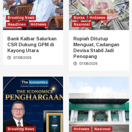
Breaking News
Bursa
Hotnews
Headlines
Hotnews
Nasional
Bank Kalbar Salurkan
Rupiah Ditutup
CSR Dukung GPM di
Menguat, Cadangan
Kayong Utara
Devisa Stabil Jadi
Penopang
07/08/2026
07/08/2026
Breaking News
Hotnews
Nasional