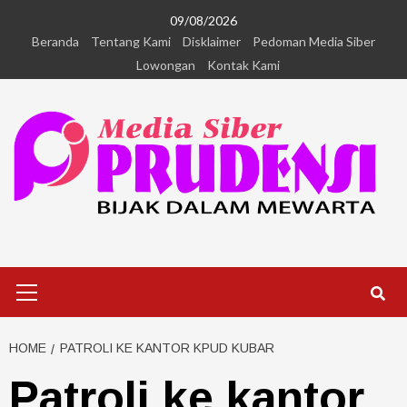
09/08/2026
Beranda
Tentang Kami
Disklaimer
Pedoman Media Siber
Lowongan
Kontak Kami
HOME
PATROLI KE KANTOR KPUD KUBAR
Patroli ke kantor