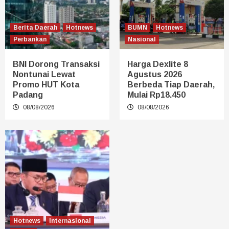
Berita Daerah
Hotnews
BUMN
Hotnews
Perbankan
Nasional
BNI Dorong Transaksi
Harga Dexlite 8
Nontunai Lewat
Agustus 2026
Promo HUT Kota
Berbeda Tiap Daerah,
Padang
Mulai Rp18.450
08/08/2026
08/08/2026
Hotnews
Internasional