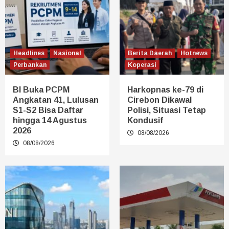
Headlines
Nasional
Berita Daerah
Hotnews
Perbankan
Koperasi
BI Buka PCPM
Harkopnas ke-79 di
Angkatan 41, Lulusan
Cirebon Dikawal
S1-S2 Bisa Daftar
Polisi, Situasi Tetap
hingga 14 Agustus
Kondusif
2026
08/08/2026
08/08/2026