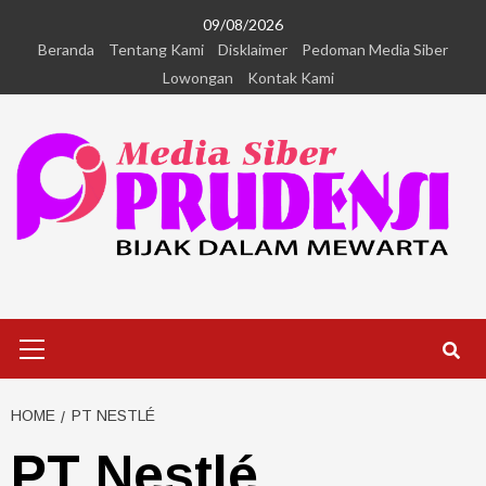
09/08/2026
Beranda
Tentang Kami
Disklaimer
Pedoman Media Siber
Lowongan
Kontak Kami
HOME
PT NESTLÉ
PT Nestlé