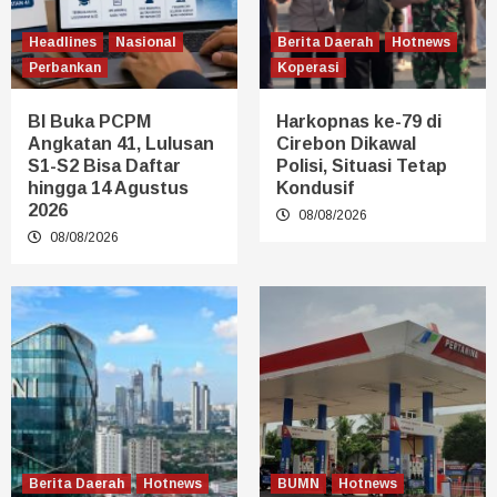
Headlines
Nasional
Berita Daerah
Hotnews
Perbankan
Koperasi
BI Buka PCPM
Harkopnas ke-79 di
Angkatan 41, Lulusan
Cirebon Dikawal
S1-S2 Bisa Daftar
Polisi, Situasi Tetap
hingga 14 Agustus
Kondusif
2026
08/08/2026
08/08/2026
Berita Daerah
Hotnews
BUMN
Hotnews