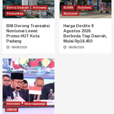
Berita Daerah
Hotnews
BUMN
Hotnews
Perbankan
Nasional
BNI Dorong Transaksi
Harga Dexlite 8
Nontunai Lewat
Agustus 2026
Promo HUT Kota
Berbeda Tiap Daerah,
Padang
Mulai Rp18.450
08/08/2026
08/08/2026
Hotnews
Internasional
UMKM