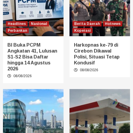
Headlines
Nasional
Berita Daerah
Hotnews
Perbankan
Koperasi
BI Buka PCPM
Harkopnas ke-79 di
Angkatan 41, Lulusan
Cirebon Dikawal
S1-S2 Bisa Daftar
Polisi, Situasi Tetap
hingga 14 Agustus
Kondusif
2026
08/08/2026
08/08/2026