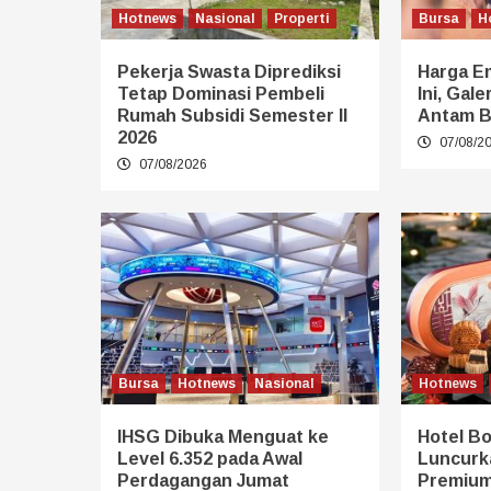
Hotnews
Nasional
Properti
Bursa
H
Pekerja Swasta Diprediksi
Harga E
Tetap Dominasi Pembeli
Ini, Gal
Rumah Subsidi Semester II
Antam B
2026
07/08/2
07/08/2026
Bursa
Hotnews
Nasional
Hotnews
IHSG Dibuka Menguat ke
Hotel B
Level 6.352 pada Awal
Luncurk
Perdagangan Jumat
Premium