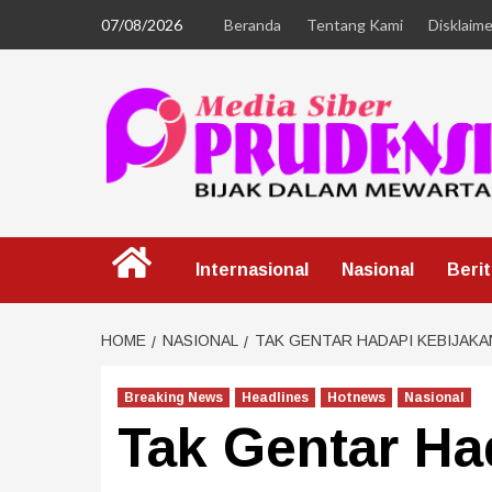
07/08/2026
Beranda
Tentang Kami
Disklaime
Internasional
Nasional
Beri
HOME
NASIONAL
TAK GENTAR HADAPI KEBIJAKA
Breaking News
Headlines
Hotnews
Nasional
Tak Gentar Ha