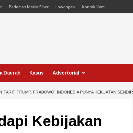
r
Pedoman Media Siber
Lowongan
Kontak Kami
ta Daerah
Kasus
Advertorial
N TARIF TRUMP, PRABOWO: INDONESIA PUNYA KEKUATAN SENDIR
dapi Kebijakan