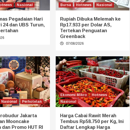
otnews
Nasional
Bursa
Hotnews
Nasional
mas Pegadaian Hari
Rupiah Dibuka Melemah ke
eri 24 dan UBS Turun,
Rp17.933 per Dolar AS,
ertahan
Tertekan Penguatan
Greenback
026
07/08/2026
Ekonomi Mikro
Hotnews
Nasional
Perhotelan
Nasional
orobudur Jakarta
Harga Cabai Rawit Merah
an Mooncake
Tembus Rp58.750 per Kg, Ini
 dan Promo HUT RI
Daftar Lengkap Harga