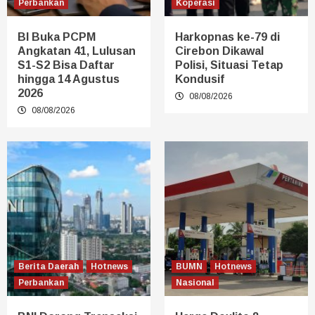
Perbankan
Koperasi
BI Buka PCPM
Harkopnas ke-79 di
Angkatan 41, Lulusan
Cirebon Dikawal
S1-S2 Bisa Daftar
Polisi, Situasi Tetap
hingga 14 Agustus
Kondusif
2026
08/08/2026
08/08/2026
Berita Daerah
Hotnews
BUMN
Hotnews
Perbankan
Nasional