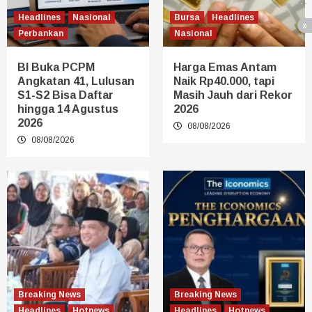
Headlines
Nasional
Bursa
Headlines
Perbankan
Nasional
BI Buka PCPM
Harga Emas Antam
Angkatan 41, Lulusan
Naik Rp40.000, tapi
S1-S2 Bisa Daftar
Masih Jauh dari Rekor
hingga 14 Agustus
2026
2026
08/08/2026
08/08/2026
Breaking News
Breaking News
Headlines
Hotnews
Headlines
Hotnews