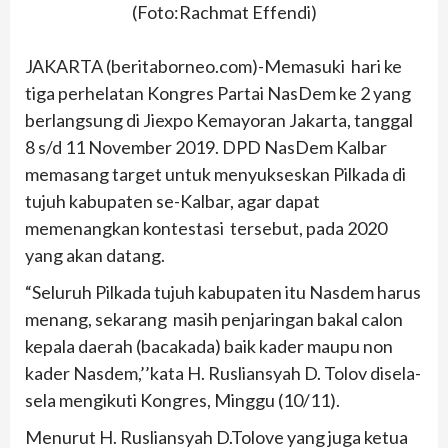
(Foto:Rachmat Effendi)
JAKARTA (beritaborneo.com)-Memasuki hari ke
tiga perhelatan Kongres Partai NasDem ke 2 yang
berlangsung di Jiexpo Kemayoran Jakarta, tanggal
8 s/d 11 November 2019. DPD NasDem Kalbar
memasang target untuk menyukseskan Pilkada di
tujuh kabupaten se-Kalbar, agar dapat
memenangkan kontestasi tersebut, pada 2020
yang akan datang.
“Seluruh Pilkada tujuh kabupaten itu Nasdem harus
menang, sekarang masih penjaringan bakal calon
kepala daerah (bacakada) baik kader maupu non
kader Nasdem,’’kata H. Rusliansyah D. Tolov disela-
sela mengikuti Kongres, Minggu (10/11).
Menurut H. Rusliansyah D.Tolove yang juga ketua