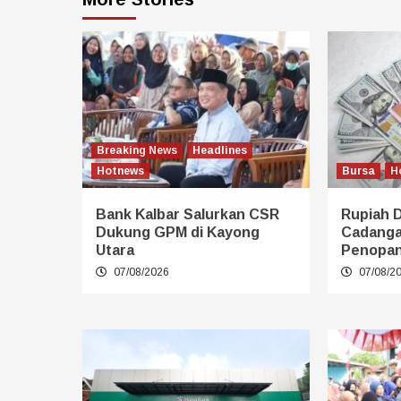
Breaking News
Headlines
Hotnews
Bursa
H
Bank Kalbar Salurkan CSR
Rupiah 
Dukung GPM di Kayong
Cadangan
Utara
Penopa
07/08/2026
07/08/2