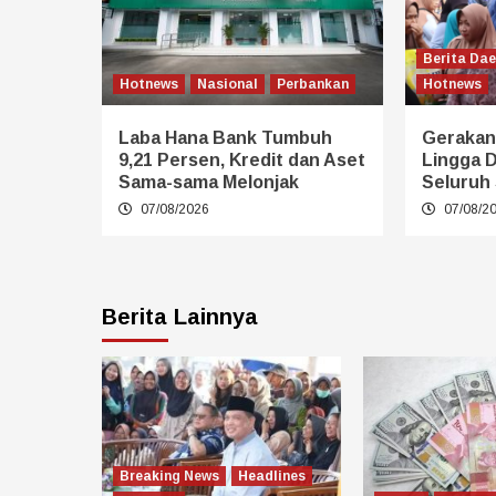
Berita Da
Hotnews
Nasional
Perbankan
Hotnews
Laba Hana Bank Tumbuh
Gerakan
9,21 Persen, Kredit dan Aset
Lingga 
Sama-sama Melonjak
Seluruh 
07/08/2026
07/08/2
Berita Lainnya
Breaking News
Headlines