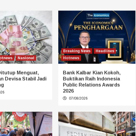
Breaking News
Headlines
otnews
Nasional
Hotnews
Ditutup Menguat,
Bank Kalbar Kian Kokoh,
 Devisa Stabil Jadi
Buktikan Raih Indonesia
ng
Public Relations Awards
2026
026
07/08/2026