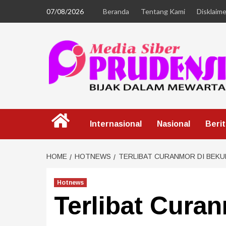
07/08/2026
Beranda
Tentang Kami
Disklaime
Internasional
Nasional
Beri
HOME
HOTNEWS
TERLIBAT CURANMOR DI BEKUK
Hotnews
Terlibat Cura