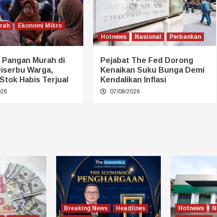
erah
Ekonomi Mikro
Hotnews
Nasional
Perbankan
 Pangan Murah di
Pejabat The Fed Dorong
Diserbu Warga,
Kenaikan Suku Bunga Demi
Stok Habis Terjual
Kendalikan Inflasi
026
07/08/2026
Breaking News
Headlines
Hotnews
N