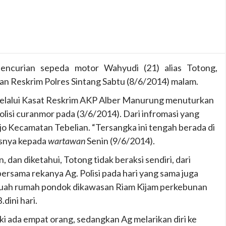
encurian sepeda motor Wahyudi (21) alias Totong,
aran Reskrim Polres Sintang Sabtu (8/6/2014) malam.
melalui Kasat Reskrim AKP Alber Manurung menuturkan
lisi curanmor pada (3/6/2014). Dari infromasi yang
njo Kecamatan Tebelian. “Tersangka ini tengah berada di
asnya kepada
wartawan
Senin (9/6/2014).
dan diketahui, Totong tidak beraksi sendiri, dari
ersama rekanya Ag. Polisi pada hari yang sama juga
uah rumah pondok dikawasan Riam Kijam perkebunan
dini hari.
ki ada empat orang, sedangkan Ag melarikan diri ke