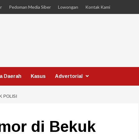
r
Pedoman Media Siber
Lowongan
Kontak Kami
ta Daerah
Kasus
Advertorial
 POLISI
nmor di Bekuk