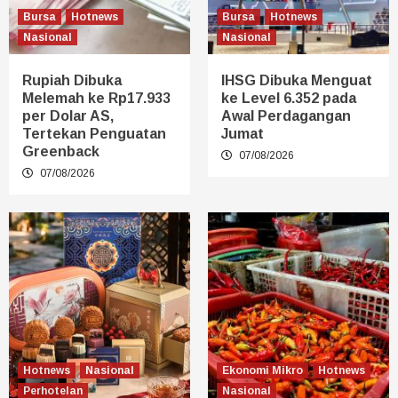
Bursa
Hotnews
Bursa
Hotnews
Nasional
Nasional
Rupiah Dibuka
IHSG Dibuka Menguat
Melemah ke Rp17.933
ke Level 6.352 pada
per Dolar AS,
Awal Perdagangan
Tertekan Penguatan
Jumat
Greenback
07/08/2026
07/08/2026
Hotnews
Nasional
Ekonomi Mikro
Hotnews
Perhotelan
Nasional