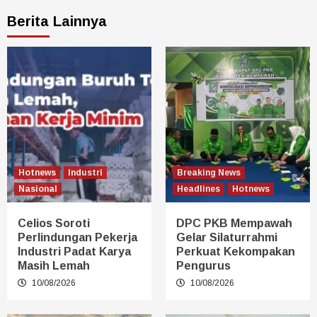
Berita Lainnya
Hotnews
Industri
Breaking News
Nasional
Headlines
Hotnews
Celios Soroti
DPC PKB Mempawah
Perlindungan Pekerja
Gelar Silaturrahmi
Industri Padat Karya
Perkuat Kekompakan
Masih Lemah
Pengurus
10/08/2026
10/08/2026