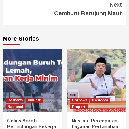
Next
Cemburu Berujung Maut
More Stories
Hotnews
Industri
Hotnews
Nasional
Nasional
Properti
Celios Soroti
Nusron: Percepatan
Perlindungan Pekerja
Layanan Pertanahan