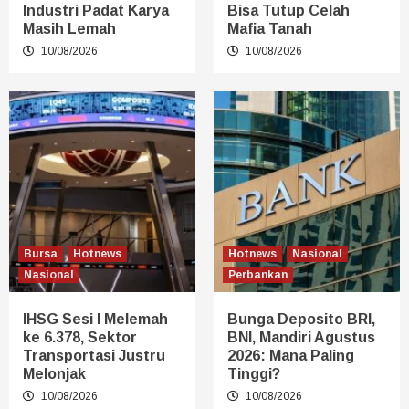
Industri Padat Karya
Bisa Tutup Celah
Masih Lemah
Mafia Tanah
10/08/2026
10/08/2026
Bursa
Hotnews
Hotnews
Nasional
Nasional
Perbankan
IHSG Sesi I Melemah
Bunga Deposito BRI,
ke 6.378, Sektor
BNI, Mandiri Agustus
Transportasi Justru
2026: Mana Paling
Melonjak
Tinggi?
10/08/2026
10/08/2026