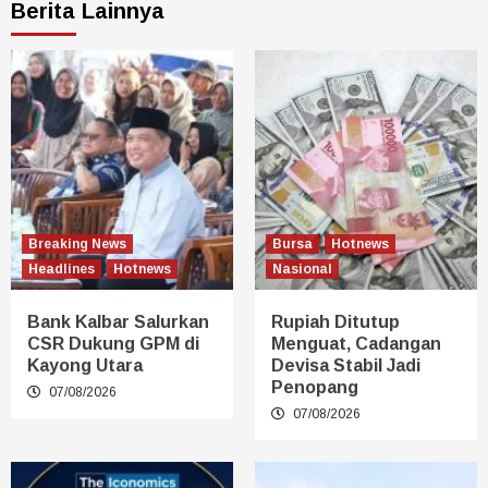
Berita Lainnya
Breaking News
Bursa
Hotnews
Headlines
Hotnews
Nasional
Bank Kalbar Salurkan
Rupiah Ditutup
CSR Dukung GPM di
Menguat, Cadangan
Kayong Utara
Devisa Stabil Jadi
Penopang
07/08/2026
07/08/2026