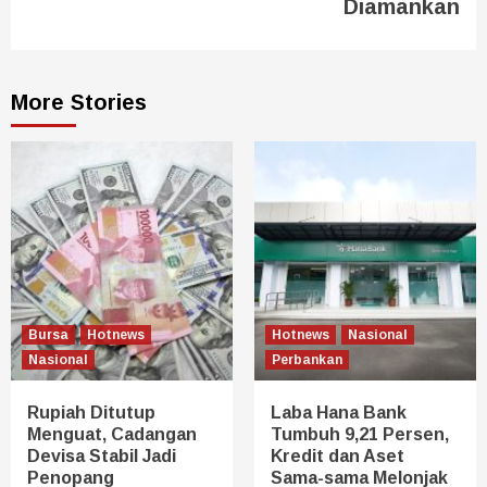
Diamankan
More Stories
Bursa
Hotnews
Hotnews
Nasional
Nasional
Perbankan
Rupiah Ditutup
Laba Hana Bank
Menguat, Cadangan
Tumbuh 9,21 Persen,
Devisa Stabil Jadi
Kredit dan Aset
Penopang
Sama-sama Melonjak