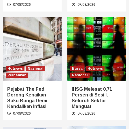
07/08/2026
07/08/2026
Hotnews
Nasional
Bursa
Hotnews
Perbankan
Nasional
Pejabat The Fed
IHSG Melesat 0,71
Dorong Kenaikan
Persen di Sesi I,
Suku Bunga Demi
Seluruh Sektor
Kendalikan Inflasi
Menguat
07/08/2026
07/08/2026