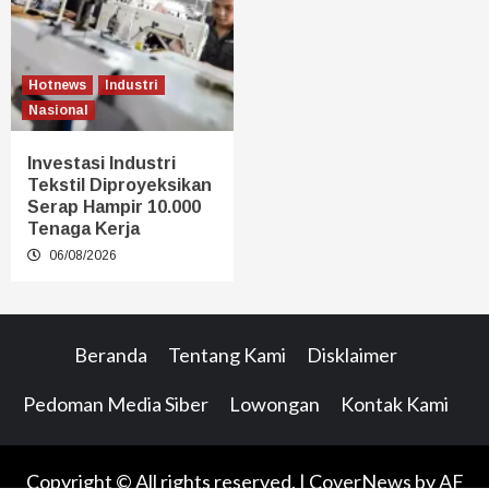
Hotnews
Industri
Nasional
Investasi Industri
Tekstil Diproyeksikan
Serap Hampir 10.000
Tenaga Kerja
06/08/2026
Beranda
Tentang Kami
Disklaimer
Pedoman Media Siber
Lowongan
Kontak Kami
Copyright © All rights reserved.
|
CoverNews
by AF