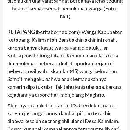
ditemukan ular yang sangat berbahaya jenis tedung
hitam disemak-semak pemukiman warga.(Foto :
Net)
KETAPANG
(beritaborneo.com)-Warga Kabupaten
Ketapang, Kalimantan Barat akhir-akhir ini resah,
karena banyak kasus warga yang dipatuk ular
Kobra jenis tedung hitam. Kemunculan ular kobra
dipemukiman beberapa kali dilaporkan terjadi di
beberapa wilayah. Iskandar (45) warga kelurahan
Sampit mengaku bahwa anak kemanakannya
kemarin dipatuk ular. Tak tahu jenis ular apa, karena
kejadiannya di sore hari menjelang Maghrib.
Akhirnya si anak dilarikan ke RSU terdekat, namun
karena penanganannya lambat pilihan terakhir
dibawa kesalah seorang ahli ular di Desa Kalinilam.
Bersyukur anak kemanakannya tersebut pulih dari