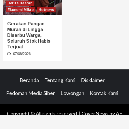
Berita Daerah
Ekonomi Mikro
Hotnews
Gerakan Pangan
Murah di Lingga
Diserbu Warga,
Seluruh Stok Habis
Terjual
07/08/2026
Beranda
Tentang Kami
Disklaimer
Pedoman Media Siber
Lowongan
Kontak Kami
Copyright © All rights reserved.
|
CoverNews
by AF
themes.