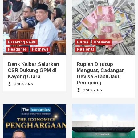
Breaking News
Bursa
Hotnews
Headlines
Hotnews
Nasional
Bank Kalbar Salurkan
Rupiah Ditutup
CSR Dukung GPM di
Menguat, Cadangan
Kayong Utara
Devisa Stabil Jadi
Penopang
07/08/2026
07/08/2026