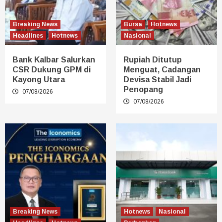
Breaking News
Bursa
Hotnews
Headlines
Hotnews
Nasional
Bank Kalbar Salurkan
Rupiah Ditutup
CSR Dukung GPM di
Menguat, Cadangan
Kayong Utara
Devisa Stabil Jadi
Penopang
07/08/2026
07/08/2026
Breaking News
Hotnews
Nasional