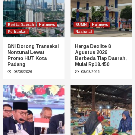
Berita Daerah
Hotnews
BUMN
Hotnews
Perbankan
Nasional
BNI Dorong Transaksi
Harga Dexlite 8
Nontunai Lewat
Agustus 2026
Promo HUT Kota
Berbeda Tiap Daerah,
Padang
Mulai Rp18.450
08/08/2026
08/08/2026