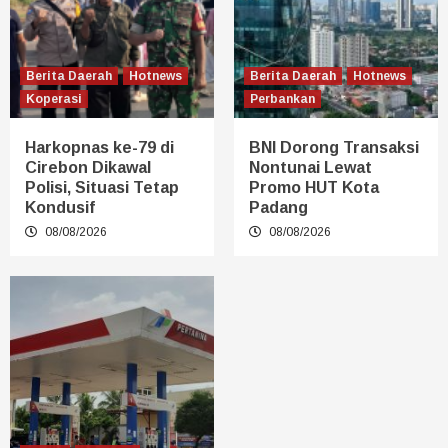
Berita Daerah
Hotnews
Berita Daerah
Hotnews
Koperasi
Perbankan
Harkopnas ke-79 di
BNI Dorong Transaksi
Cirebon Dikawal
Nontunai Lewat
Polisi, Situasi Tetap
Promo HUT Kota
Kondusif
Padang
08/08/2026
08/08/2026