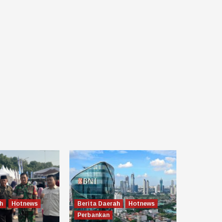
h
Hotnews
Berita Daerah
Hotnews
Perbankan