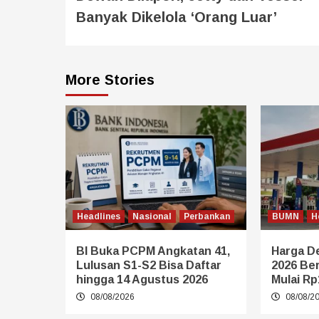
Banyak Dikelola ‘Orang Luar’
More Stories
Headlines
Nasional
Perbankan
BUMN
H
BI Buka PCPM Angkatan 41,
Harga De
Lulusan S1-S2 Bisa Daftar
2026 Be
hingga 14 Agustus 2026
Mulai Rp
08/08/2026
08/08/2