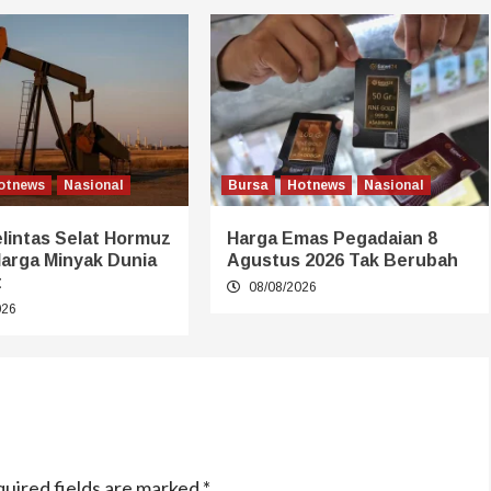
otnews
Nasional
Bursa
Hotnews
Nasional
lintas Selat Hormuz
Harga Emas Pegadaian 8
Harga Minyak Dunia
Agustus 2026 Tak Berubah
t
08/08/2026
026
uired fields are marked
*