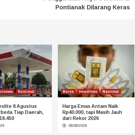
Pontianak Dilarang Keras
otnews
Nasional
Bursa
Headlines
Nasional
xlite 8 Agustus
Harga Emas Antam Naik
rbeda Tiap Daerah,
Rp40.000, tapi Masih Jauh
18.450
dari Rekor 2026
026
08/08/2026