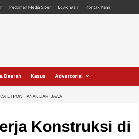
r
Pedoman Media Siber
Lowongan
Kontak Kami
ta Daerah
Kasus
Advertorial
SI DI PONTIANAK DARI JAWA
erja Konstruksi di