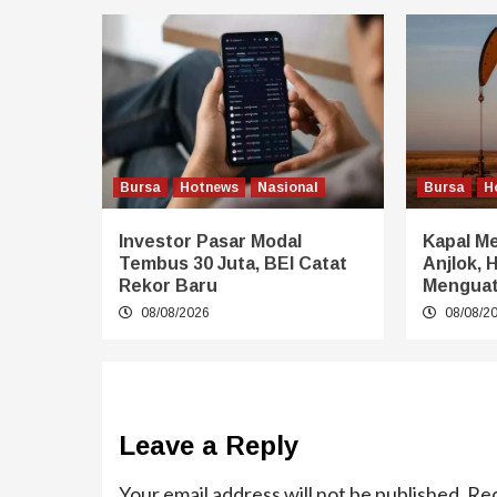
Bursa
Hotnews
Nasional
Bursa
H
Investor Pasar Modal
Kapal Me
Tembus 30 Juta, BEI Catat
Anjlok, 
Rekor Baru
Mengua
08/08/2026
08/08/2
Leave a Reply
Your email address will not be published.
Req