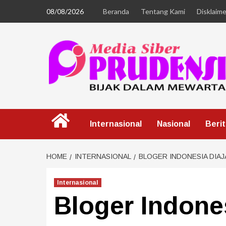
08/08/2026
Beranda
Tentang Kami
Disklaime
Internasional
Nasional
Beri
HOME
INTERNASIONAL
BLOGER INDONESIA DIAJA
Internasional
Bloger Indones