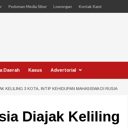
r
Pedoman Media Siber
Lowongan
Kontak Kami
ta Daerah
Kasus
Advertorial
K KELILING 3 KOTA, INTIP KEHIDUPAN MAHASISWA DI RUSIA
ia Diajak Keliling