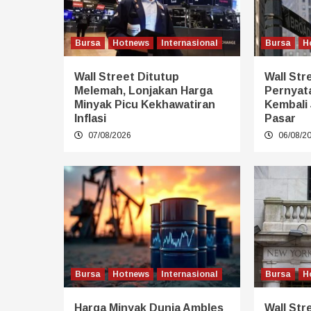
Bursa
Hotnews
Internasional
Bursa
H
Wall Street Ditutup
Wall Stre
Melemah, Lonjakan Harga
Pernyat
Minyak Picu Kekhawatiran
Kembali 
Inflasi
Pasar
07/08/2026
06/08/2
Bursa
Hotnews
Internasional
Bursa
H
Harga Minyak Dunia Ambles
Wall Str