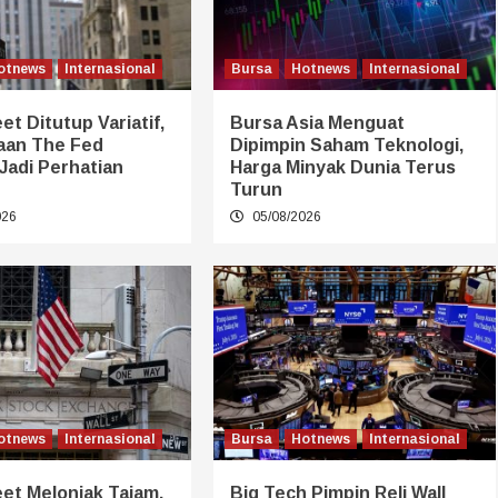
otnews
Internasional
Bursa
Hotnews
Internasional
et Ditutup Variatif,
Bursa Asia Menguat
aan The Fed
Dipimpin Saham Teknologi,
Jadi Perhatian
Harga Minyak Dunia Terus
Turun
026
05/08/2026
otnews
Internasional
Bursa
Hotnews
Internasional
eet Melonjak Tajam,
Big Tech Pimpin Reli Wall