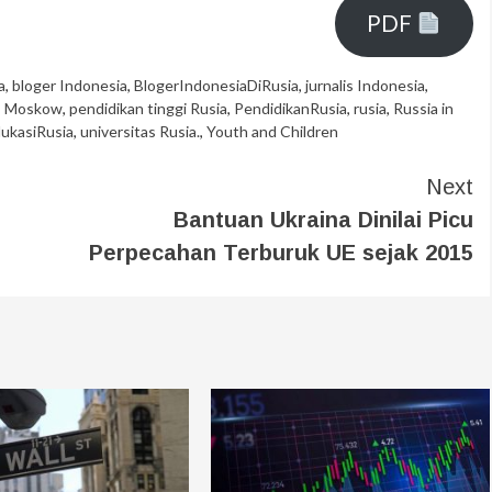
PDF
a
,
bloger Indonesia
,
BlogerIndonesiaDiRusia
,
jurnalis Indonesia
,
,
Moskow
,
pendidikan tinggi Rusia
,
PendidikanRusia
,
rusia
,
Russia in
ukasiRusia
,
universitas Rusia.
,
Youth and Children
Next
Bantuan Ukraina Dinilai Picu
Perpecahan Terburuk UE sejak 2015