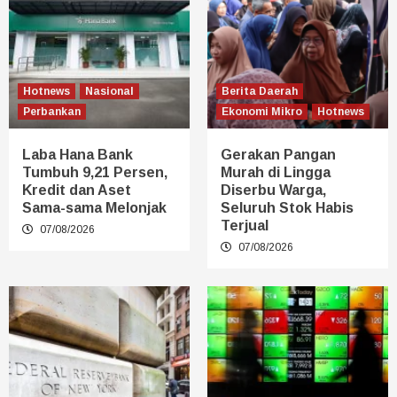
Hotnews
Nasional
Berita Daerah
Perbankan
Ekonomi Mikro
Hotnews
Laba Hana Bank
Gerakan Pangan
Tumbuh 9,21 Persen,
Murah di Lingga
Kredit dan Aset
Diserbu Warga,
Sama-sama Melonjak
Seluruh Stok Habis
Terjual
07/08/2026
07/08/2026