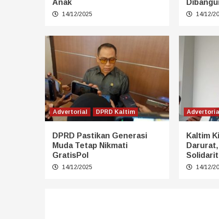
Anak
Dibangu
14/12/2025
14/12/2
Advertorial
DPRD Kaltim
Advertoria
DPRD Pastikan Generasi
Kaltim K
Muda Tetap Nikmati
Darurat,
GratisPol
Solidari
14/12/2025
14/12/2