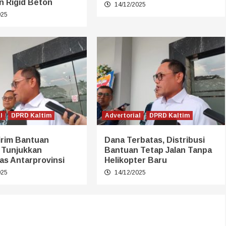
n Rigid Beton
14/12/2025
025
l
DPRD Kaltim
Advertorial
DPRD Kaltim
irim Bantuan
Dana Terbatas, Distribusi
 Tunjukkan
Bantuan Tetap Jalan Tanpa
tas Antarprovinsi
Helikopter Baru
025
14/12/2025