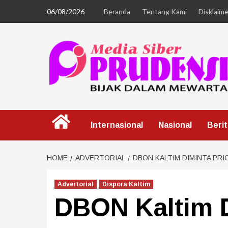
06/08/2026
Beranda
Tentang Kami
Disklaime
Internasional
Nasional
Beri
HOME
ADVERTORIAL
DBON KALTIM DIMINTA PR
Advertorial
Dispora Kaltim
DBON Kaltim 