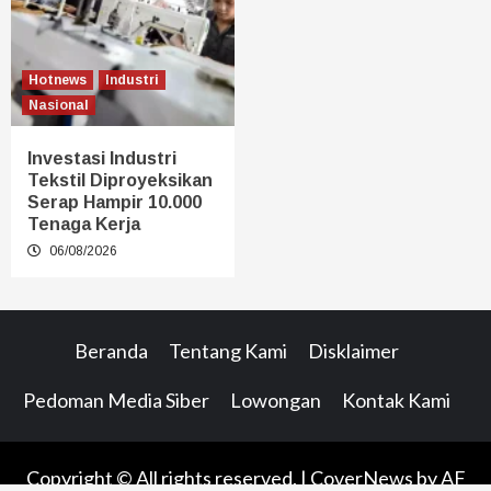
Hotnews
Industri
Nasional
Investasi Industri
Tekstil Diproyeksikan
Serap Hampir 10.000
Tenaga Kerja
06/08/2026
Beranda
Tentang Kami
Disklaimer
Pedoman Media Siber
Lowongan
Kontak Kami
Copyright © All rights reserved.
|
CoverNews
by AF