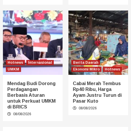
Hotnews
Internasional
Berita Daerah
UMKM
Ekonomi Mikro
Hotnews
Mendag Budi Dorong
Cabai Merah Tembus
Perdagangan
Rp40 Ribu, Harga
Berbasis Aturan
Ayam Justru Turun di
untuk Perkuat UMKM
Pasar Kuto
di BRICS
08/08/2026
08/08/2026