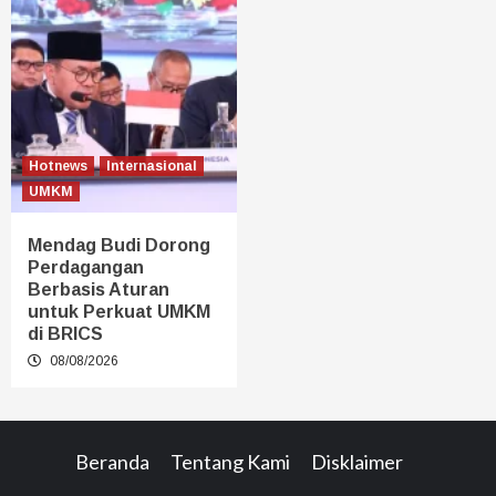
Hotnews
Internasional
UMKM
Mendag Budi Dorong
Perdagangan
Berbasis Aturan
untuk Perkuat UMKM
di BRICS
08/08/2026
Beranda
Tentang Kami
Disklaimer