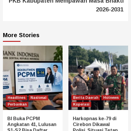
PKB Kabupaten Mempawah Masa Bhakti
2026-2031
More Stories
Headlines
Nasional
Berita Daerah
Hotnews
Perbankan
Koperasi
BI Buka PCPM
Harkopnas ke-79 di
Angkatan 41, Lulusan
Cirebon Dikawal
S1-S2 Bisa Daftar
Polisi, Situasi Tetap