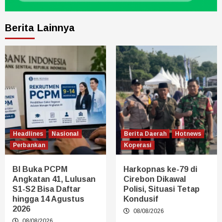
Berita Lainnya
Headlines
Nasional
Berita Daerah
Hotnews
Perbankan
Koperasi
BI Buka PCPM
Harkopnas ke-79 di
Angkatan 41, Lulusan
Cirebon Dikawal
S1-S2 Bisa Daftar
Polisi, Situasi Tetap
hingga 14 Agustus
Kondusif
2026
08/08/2026
08/08/2026