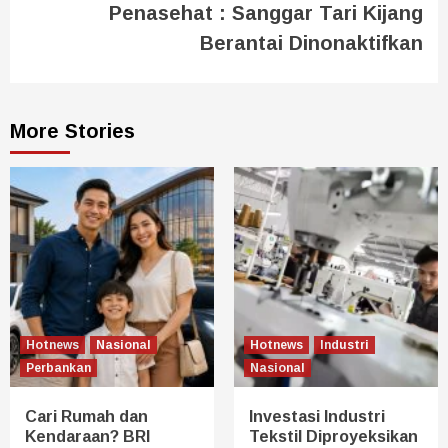
Penasehat : Sanggar Tari Kijang
Berantai Dinonaktifkan
More Stories
Hotnews
Nasional
Hotnews
Industri
Perbankan
Nasional
Cari Rumah dan
Investasi Industri
Kendaraan? BRI
Tekstil Diproyeksikan