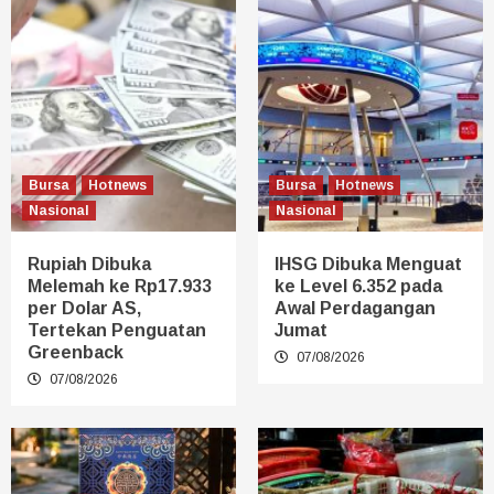
Bursa
Hotnews
Bursa
Hotnews
Nasional
Nasional
Rupiah Dibuka
IHSG Dibuka Menguat
Melemah ke Rp17.933
ke Level 6.352 pada
per Dolar AS,
Awal Perdagangan
Tertekan Penguatan
Jumat
Greenback
07/08/2026
07/08/2026