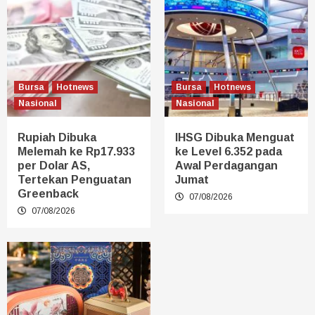
Bursa
Hotnews
Bursa
Hotnews
Nasional
Nasional
Rupiah Dibuka
IHSG Dibuka Menguat
Melemah ke Rp17.933
ke Level 6.352 pada
per Dolar AS,
Awal Perdagangan
Tertekan Penguatan
Jumat
Greenback
07/08/2026
07/08/2026