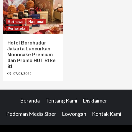
Hotnews
Nasional
Perhotelan
Hotel Borobudur
Jakarta Luncurkan
Mooncake Premium
dan Promo HUT RI ke-
81
07/08/2026
Beranda
Tentang Kami
Disklaimer
Pedoman Media Siber
Lowongan
Kontak Kami