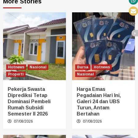
More Stories
Hotnews
Nasional
Bursa
Hotnews
Properti
Nasional
Pekerja Swasta
Harga Emas
Diprediksi Tetap
Pegadaian Hari Ini,
Dominasi Pembeli
Galeri 24 dan UBS
Rumah Subsidi
Turun, Antam
Semester II 2026
Bertahan
07/08/2026
07/08/2026