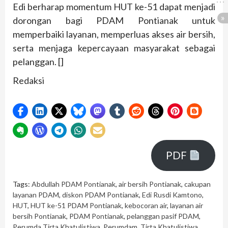
Edi berharap momentum HUT ke-51 dapat menjadi
dorongan bagi PDAM Pontianak untuk
memperbaiki layanan, memperluas akses air bersih,
serta menjaga kepercayaan masyarakat sebagai
pelanggan. []
Redaksi
PDF
Tags:
Abdullah PDAM Pontianak
,
air bersih Pontianak
,
cakupan
layanan PDAM
,
diskon PDAM Pontianak
,
Edi Rusdi Kamtono
,
HUT
,
HUT ke-51 PDAM Pontianak
,
kebocoran air
,
layanan air
bersih Pontianak
,
PDAM Pontianak
,
pelanggan pasif PDAM
,
Perumda Tirta Khatulistiwa
,
Perumdam
,
Tirta Khatulistiwa
,