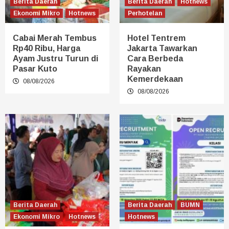
Berita Daerah
Berita Daerah
Hotnews
Ekonomi Mikro
Hotnews
Perhotelan
Cabai Merah Tembus
Hotel Tentrem
Rp40 Ribu, Harga
Jakarta Tawarkan
Ayam Justru Turun di
Cara Berbeda
Pasar Kuto
Rayakan
Kemerdekaan
08/08/2026
08/08/2026
Berita Daerah
Berita Daerah
BUMN
Ekonomi Mikro
Hotnews
Hotnews