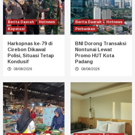
Berita Daerah
Hotnews
Berita Daerah
Hotnews
Koperasi
Perbankan
Harkopnas ke-79 di
BNI Dorong Transaksi
Cirebon Dikawal
Nontunai Lewat
Polisi, Situasi Tetap
Promo HUT Kota
Kondusif
Padang
08/08/2026
08/08/2026