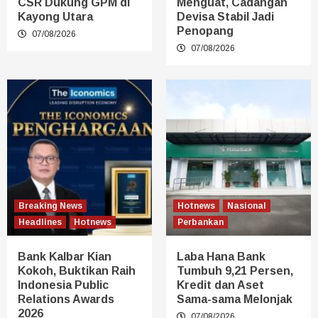
CSR Dukung GPM di
Menguat, Cadangan
Kayong Utara
Devisa Stabil Jadi
Penopang
07/08/2026
07/08/2026
Breaking News
Hotnews
Nasional
Headlines
Hotnews
Perbankan
Bank Kalbar Kian
Laba Hana Bank
Kokoh, Buktikan Raih
Tumbuh 9,21 Persen,
Indonesia Public
Kredit dan Aset
Relations Awards
Sama-sama Melonjak
2026
07/08/2026