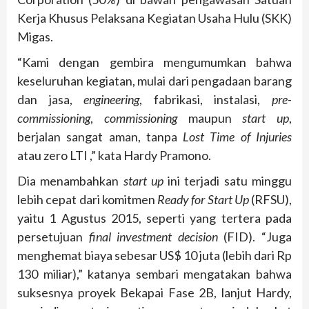
Kerja Khusus Pelaksana Kegiatan Usaha Hulu
(SKK)
Migas.
“Kami dengan gembira mengumumkan bahwa
keseluruhan kegiatan, mulai dari pengadaan barang
dan jasa,
engineering
, fabrikasi, instalasi,
pre-
commissioning
,
commissioning
maupun
start up
,
berjalan sangat aman, tanpa
Lost Time of Injuries
atau zero LTI ,” kata Hardy Pramono.
Dia menambahkan
start up
ini terjadi satu minggu
lebih cepat dari komitmen
Ready for Start Up
(RFSU),
yaitu 1 Agustus 2015, seperti yang tertera pada
persetujuan
final investment decision
(
FID). “Juga
menghemat biaya sebesar US$ 10 juta (lebih dari Rp
130 miliar),” katanya sembari mengatakan bahwa
suksesnya proyek Bekapai Fase 2B, lanjut Hardy,