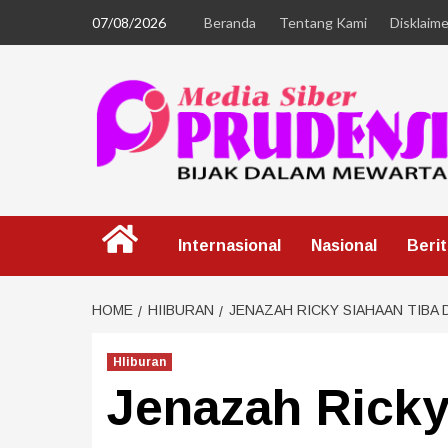
07/08/2026
Beranda
Tentang Kami
Disklaime
Internasional
Nasional
Beri
HOME
HIIBURAN
JENAZAH RICKY SIAHAAN TIBA
HIiburan
Jenazah Ricky