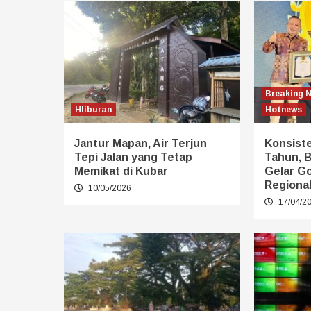
Breaking 
HIiburan
Hotnews
Jantur Mapan, Air Terjun
Konsist
Tepi Jalan yang Tetap
Tahun, 
Memikat di Kubar
Gelar G
Regiona
10/05/2026
17/04/2