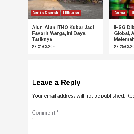
Berita Daerah
HIiburan
Bursa
H
Alun-Alun ITHO Kubar Jadi
IHSG Di
Favorit Warga, Ini Daya
Global, 
Tariknya
Melema
31/03/2026
25/03/2
Leave a Reply
Your email address will not be published.
Req
Comment
*