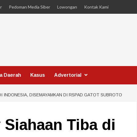
r
Pedoman Media Siber
Lowongan
Kontak Kami
ta Daerah
Kasus
Advertorial
 DI INDONESIA, DISEMAYAMKAN DI RSPAD GATOT SUBROTO
 Siahaan Tiba di