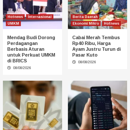
Hotnews
Internasional
Berita Daerah
UMKM
Ekonomi Mikro
Hotnews
Mendag Budi Dorong
Cabai Merah Tembus
Perdagangan
Rp40 Ribu, Harga
Berbasis Aturan
Ayam Justru Turun di
untuk Perkuat UMKM
Pasar Kuto
di BRICS
08/08/2026
08/08/2026