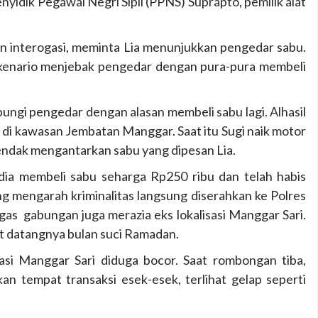
nyidik Pegawai Negri Sipil (PPNS) Suprapto, pemilik alat
n interogasi, meminta Lia menunjukkan pengedar sabu.
enario menjebak pengedar dengan pura-pura membeli
ngi pengedar dengan alasan membeli sabu lagi. Alhasil
 di kawasan Jembatan Manggar. Saat itu Sugi naik motor
endak mengantarkan sabu yang dipesan Lia.
dia membeli sabu seharga Rp250 ribu dan telah habis
 mengarah kriminalitas langsung diserahkan ke Polres
as gabungan juga merazia eks lokalisasi Manggar Sari.
 datangnya bulan suci Ramadan.
sasi Manggar Sari diduga bocor. Saat rombongan tiba,
an tempat transaksi esek-esek, terlihat gelap seperti