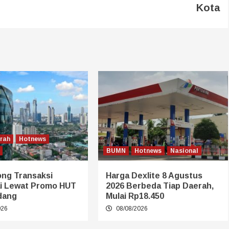
Kota
erah
Hotnews
BUMN
Hotnews
Nasional
ong Transaksi
Harga Dexlite 8 Agustus
i Lewat Promo HUT
2026 Berbeda Tiap Daerah,
dang
Mulai Rp18.450
026
08/08/2026