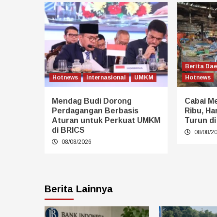
Berita Da
Hotnews
Internasional
UMKM
Hotnews
Mendag Budi Dorong
Cabai M
Perdagangan Berbasis
Ribu, Ha
Aturan untuk Perkuat UMKM
Turun di
di BRICS
08/08/2
08/08/2026
Berita Lainnya