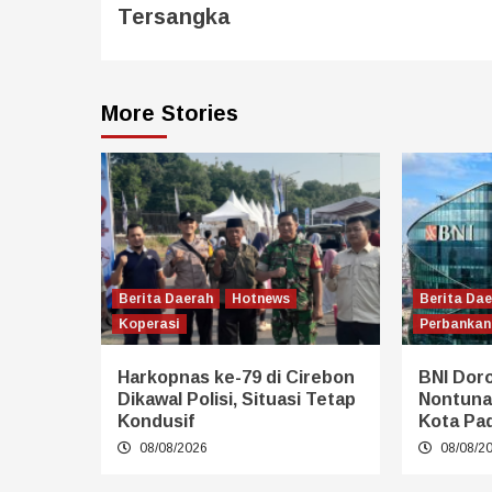
Tersangka
More Stories
Berita Daerah
Hotnews
Berita Da
Koperasi
Perbankan
Harkopnas ke-79 di Cirebon
BNI Dor
Dikawal Polisi, Situasi Tetap
Nontuna
Kondusif
Kota Pa
08/08/2026
08/08/2