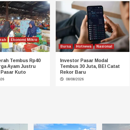
erah
Ekonomi Mikro
Bursa
Hotnews
Nasional
erah Tembus Rp40
Investor Pasar Modal
rga Ayam Justru
Tembus 30 Juta, BEI Catat
 Pasar Kuto
Rekor Baru
026
08/08/2026