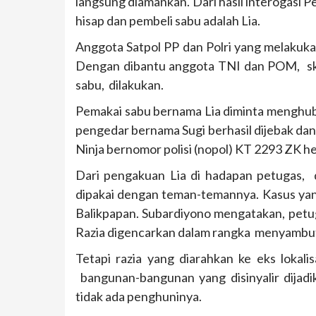
langsung diamankan. Dari hasil interogasi Pe
hisap dan pembeli sabu adalah Lia.
Anggota Satpol PP dan Polri yang melakuka
Dengan dibantu anggota TNI dan POM, sk
sabu, dilakukan.
Pemakai sabu bernama Lia diminta menghubu
pengedar bernama Sugi berhasil dijebak dan
Ninja bernomor polisi (nopol) KT 2293 ZK h
Dari pengakuan Lia di hadapan petugas, 
dipakai dengan teman-temannya. Kasus yang
Balikpapan. Subardiyono mengatakan, petug
Razia digencarkan dalam rangka menyambut
Tetapi razia yang diarahkan ke eks lokali
bangunan-bangunan yang disinyalir dijadik
tidak ada penghuninya.