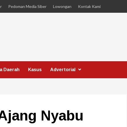
r
Pedoman Media Siber
Lowongan
Kontak Kami
ta Daerah
Kasus
Advertorial
 Ajang Nyabu